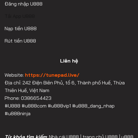
Đăng nhập U888
Tải App U888
Nạp tiền U888
Rút tiền U888
Liên hệ
Website:
https://tunepad.live/
Địa chỉ: 242 Điện Biên Phủ, tổ 6, Thành phố Huế, Thừa
Thiên Huế, Việt Nam
Phone: 0386654423
#U888 #u888com #u888vip1 #u888_dang_nhap
#u888ninja
Từ khóa tìm kiếm
: Nhà cái U888 | trang chủ U888 | u888