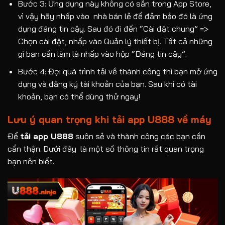
Bước 3: Ứng dụng này không có sẵn trong App Store,
vì vậy hãy nhấp vào nhà bán lẻ để đảm bảo đó là ứng
dụng đáng tin cậy. Sau đó đi đến “Cài đặt chung” =>
Chọn cài đặt, nhấp vào Quản lý thiết bị. Tất cả những
gì bạn cần làm là nhấp vào hộp “Đáng tin cậy”.
Bước 4: Đợi quá trình tải về thành công thì bạn mở ứng
dụng và đăng ký tài khoản của bạn. Sau khi có tài
khoản, bạn có thể dùng thử ngay!
Lưu ý quan trọng khi tải app U888 về máy
Để
tải app U888
suôn sẻ và thành công các bạn cần
cẩn thận. Dưới đây là một số thông tin rất quan trọng
bạn nên biết.