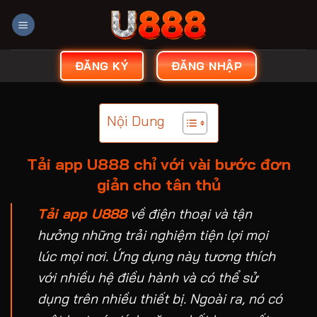
Chuyển
đến
nội
dung
ĐĂNG KÝ
ĐĂNG NHẬP
Nội Dung
Tải app U888 chỉ với vài bước đơn
giản cho tân thủ
Tải app U888
về điện thoại và tận
hưởng những trải nghiệm tiện lợi mọi
lúc mọi nơi. Ứng dụng này tương thích
với nhiều hệ điều hành và có thể sử
dụng trên nhiều thiết bị. Ngoài ra, nó có