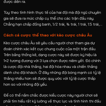
được diễn ra.
Tùy theo tình hình thực tế của hai đội mà đội ngũ chuyên
gia sẽ đưa ra mức chấp cụ thể cho các trận đấu này.
Chẳng hạn chấp đồng banh, 1/2 trái, ¾ trái, 1 trái, 1.5 trái,…
Cách cá cược thể thao với kèo cược châu Âu
Kèo cược châu Âu sẽ yêu cầu người chơi tham gia dự
đoán chính xác kết cục chung cuộc của một trận đấu.
Trên bảng thống kê, dạng cược này sẽ được ký hiệu là
1×2 tương đương với 3 lựa chọn được niêm yết. Đó chính
là cược đội nhà thắng, hai đội hòa nhau và chiến thắng
dành cho đội khách. Ở đây những đội bóng mạnh có tỷ lệ
thắng nhiều hơn sẽ được quy ước với tỷ lệ cược thấp
hơn so với những đội yếu.
Để có thể nắm chắc được kiểu cược này người chơi sẽ
phải tìm hiểu rất kỹ lưỡng về thực lực và tình hình thi đấu