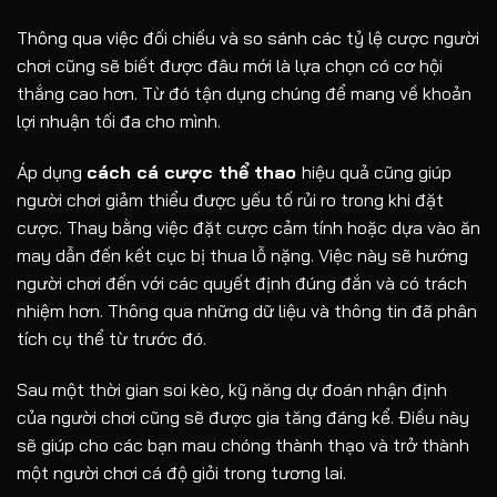
Thông qua việc đối chiếu và so sánh các tỷ lệ cược người
chơi cũng sẽ biết được đâu mới là lựa chọn có cơ hội
thắng cao hơn. Từ đó tận dụng chúng để mang về khoản
lợi nhuận tối đa cho mình.
Áp dụng
cách cá cược thể thao
hiệu quả
cũng giúp
người chơi giảm thiểu được yếu tố rủi ro trong khi đặt
cược. Thay bằng việc đặt cược cảm tính hoặc dựa vào ăn
may dẫn đến kết cục bị thua lỗ nặng. Việc này sẽ hướng
người chơi đến với các quyết định đúng đắn và có trách
nhiệm hơn. Thông qua những dữ liệu và thông tin đã phân
tích cụ thể từ trước đó.
Sau một thời gian soi kèo, kỹ năng dự đoán nhận định
của người chơi cũng sẽ được gia tăng đáng kể. Điều này
sẽ giúp cho các bạn mau chóng thành thạo và trở thành
một người chơi cá độ giỏi trong tương lai.