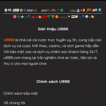
Giới thiệu U888
U888
là nhà cái cá cược trực tuyến uy tín, cung cấp các
dịch vụ cá cược thể thao, casino, và slot game hấp dẫn.
Với bảo mật cao và dịch vụ chăm sóc khách hàng 24/7,
u888.com mang lại trải nghiệm chơi an toàn, tiện lợi và
thú vị cho mọi người chơi.
Chính sách U888
Chính sách bảo mật
Về chúng tôi