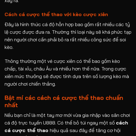
xảy ra.
Cách cá cược thể thao với kèo cược xiên
Đây là hình thức cá độ hỗn hợp bao gồm rất nhiều các tỷ
lệ cược được đưa ra. Thường thì loại này sẽ khá phức tạp
nên người chơi cần phải bỏ ra rất nhiều công sức để soi
kèo.
Thông thường một vé cược xiên có thể bao gồm kèo
chấp, tài xỉu, châu Âu và nhiều hơn thế nữa. Trong cược
xiên mức thưởng sẽ được tính dựa trên số lượng kèo mà
người chơi chiến thắng.
Bật mí các cách cá cược thể thao chuẩn
nhất
Nếu bạn chỉ là một tay mơ mới vừa gia nhập vào sân chơi
cá độ trực tuyến U888. Có thể bỏ túi ngay một số
cách
cá cược thể thao
hiệu quả sau đây để tăng cơ hội