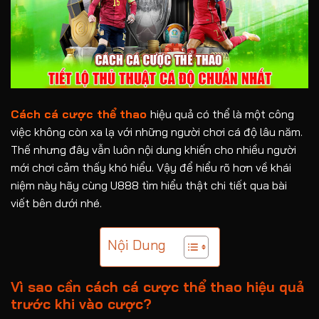
Cách cá cược thể thao
hiệu quả có thể là một công
việc không còn xa lạ với những người chơi cá độ lâu năm.
Thế nhưng đây vẫn luôn nội dung khiến cho nhiều người
mới chơi cảm thấy khó hiểu. Vậy để hiểu rõ hơn về khái
niệm này hãy cùng U888 tìm hiểu thật chi tiết qua bài
viết bên dưới nhé.
Nội Dung
Vì sao cần cách cá cược thể thao hiệu quả
trước khi vào cược?