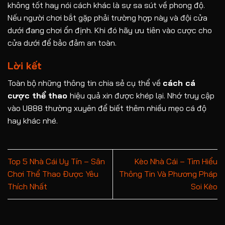
không tốt hay nói cách khác là sự sa sút về phong độ.
Nếu người chơi bắt gặp phải trường hợp này và đội cửa
dưới đang chơi ổn định. Khi đó hãy ưu tiên vào cược cho
cửa dưới để bảo đảm an toàn.
Lời kết
Toàn bộ những thông tin chia sẻ cụ thể về
cách cá
cược thể thao
hiệu quả xin được khép lại. Nhớ truy cập
vào U888 thường xuyên để biết thêm nhiều mẹo cá độ
hay khác nhé.
Top 5 Nhà Cái Uy Tín – Sân
Kèo Nhà Cái – Tìm Hiểu
Chơi Thể Thao Được Yêu
Thông Tin Và Phương Pháp
Thích Nhất
Soi Kèo