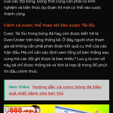
của các đội bóng. Đồng thời cũng cần phải có kinh
nghiệm và kiến thức dự đoán thì mới có thể vào cược
thành công.
Cách cá cược thể thao với kèo cược Tài Xỉu
Cược Tài Xỉu trong bóng đá hay còn được biết tới là
Over/Under trên bảng thống kê. Ở đây người chơi tham
gia sẽ không cần phải phán đoán kết quả cụ thể của các
trận đấu. Mà chỉ cần xác định xem tổng số bàn thắng sau
cùng mà các đội ghi được là bao nhiêu? Lưu ý là con số
này sẽ chỉ được thống kê và tính là hợp lệ trong 90 phút
thi đấu chính thức.
Xem thêm:
Hướng dẫn cá cược bóng đá hiệu
quả nhất dành cho bet thủ