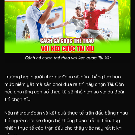
Cách cá cược thể thao với kèo cược Tài Xỉu
Trường hợp người chơi dự đoán số bàn thắng lớn hơn
mức niêm yết mà sân chơi đưa ra thì hãy chọn Tài. Còn
nếu cho rằng con số thực tế sẽ nhỏ hơn so với dự đoán
thì chọn Xỉu.
Nếu như dự đoán và kết quả thực tế trận đấu bằng nhau
thì người chơi sẽ được hệ thống hoàn trả lại tiền. Tuy
nhiên thực tế các trận đấu cho thấy việc này rất ít khi