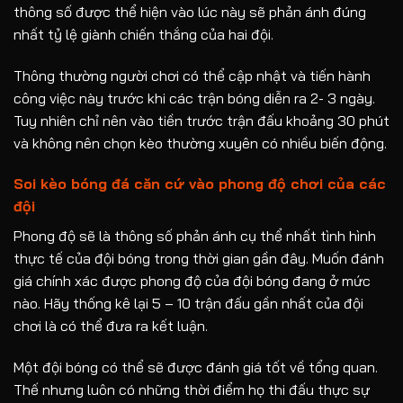
thông số được thể hiện vào lúc này sẽ phản ánh đúng
nhất tỷ lệ giành chiến thắng của hai đội.
Thông thường người chơi có thể cập nhật và tiến hành
công việc này trước khi các trận bóng diễn ra 2- 3 ngày.
Tuy nhiên chỉ nên vào tiền trước trận đấu khoảng 30 phút
và không nên chọn kèo thường xuyên có nhiều biến động.
Soi kèo bóng đá căn cứ vào phong độ chơi của các
đội
Phong độ sẽ là thông số phản ánh cụ thể nhất tình hình
thực tế của đội bóng trong thời gian gần đây. Muốn đánh
giá chính xác được phong độ của đội bóng đang ở mức
nào. Hãy thống kê lại 5 – 10 trận đấu gần nhất của đội
chơi là có thể đưa ra kết luận.
Một đội bóng có thể sẽ được đánh giá tốt về tổng quan.
Thế nhưng luôn có những thời điểm họ thi đấu thực sự