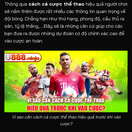
Thông qua
cách cá cược thể thao
hiệu quả người chơi
sẽ nắm thêm được rất nhiều các thông tin quan trọng về
đội bóng. Chẳng hạn như thứ hạng, phong độ, cầu thủ ra
sân, tỷ lệ thắng,….Đây sẽ là những căn cứ giúp cho các
bạn đưa ra được những dự đoán có độ chính xác cao để
vào cược an toàn.
Vì sao cần cách cá cược thể thao hiệu quả trước khi vào
cược?