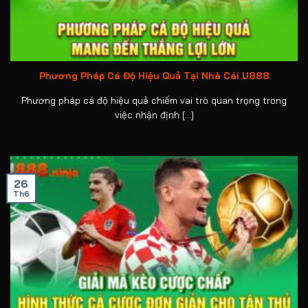
Phương Pháp Cá Độ Hiệu Quả Tại Nhà Cái U888
Phương pháp cá độ hiệu quả chiếm vai trò quan trọng trong
việc nhận định [...]
26
Th6