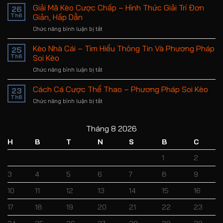
Pháp
Giải Mã Kèo Cược Chấp – Hình Thức Giải Trí Đơn
đá
26
Cá
Th6
Giản, Hấp Dẫn
đáng
Độ
chơi
ở
Chức năng bình luận bị tắt
Hiệu
nhất
Giải
Quả
năm
Mã
Kèo Nhà Cái – Tìm Hiểu Thông Tin Và Phương Pháp
Tại
25
2024
Kèo
Nhà
Th6
Soi Kèo
Cược
Cái
ở
Chức năng bình luận bị tắt
Chấp
U888
Kèo
–
Nhà
Cách Cá Cược Thể Thao – Phương Pháp Soi Kèo
Hình
23
Cái
Thức
Th6
ở
Chức năng bình luận bị tắt
–
Giải
Cách
Tìm
Trí
Cá
Hiểu
Đơn
Cược
Tháng 8 2026
Thông
Giản,
Thể
Tin
Hấp
H
B
T
N
S
B
C
Thao
Và
Dẫn
–
Phương
1
2
Phương
Pháp
Pháp
Soi
3
4
5
6
7
8
9
Soi
Kèo
Kèo
10
11
12
13
14
15
16
17
18
19
20
21
22
23