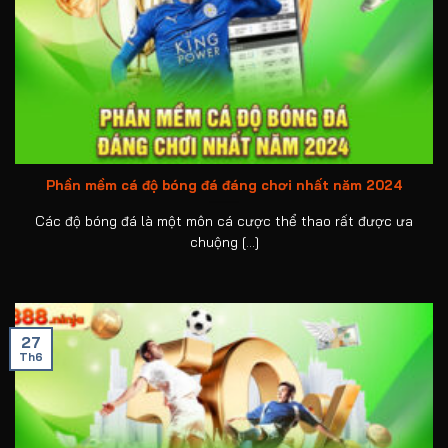
Phần mềm cá độ bóng đá đáng chơi nhất năm 2024
Các độ bóng đá là một môn cá cược thể thao rất được ưa
chuộng [...]
27
Th6