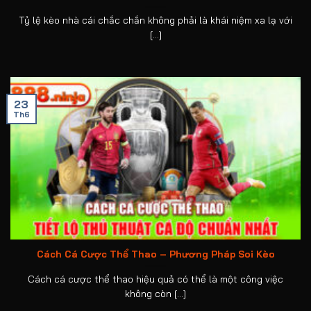
Tỷ lệ kèo nhà cái chắc chắn không phải là khái niệm xa lạ với
[...]
23
Th6
Cách Cá Cược Thể Thao – Phương Pháp Soi Kèo
Cách cá cược thể thao hiệu quả có thể là một công việc
không còn [...]