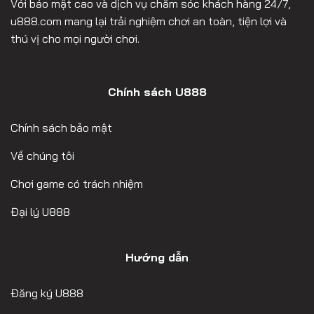
Với bảo mật cao và dịch vụ chăm sóc khách hàng 24/7,
u888.com mang lại trải nghiệm chơi an toàn, tiện lợi và
thú vị cho mọi người chơi.
Chính sách U888
Chính sách bảo mật
Về chúng tôi
Chơi game có trách nhiệm
Đại lý U888
Hướng dẫn
Đăng ký U888